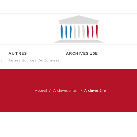
AUTRES
ARCHIVES 16E
es
Autres Sources De Données
Accueil
Archives anté...
Archives 14e