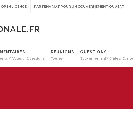
 OPEN LICENCE
PARTENARIAT POUR UN GOUVERNEMENT OUVERT
ONALE.FR
EMENTAIRES
RÉUNIONS
QUESTIONS
nts / Votes / Questions
Toutes
Gouvernement/Orales/Ecrit