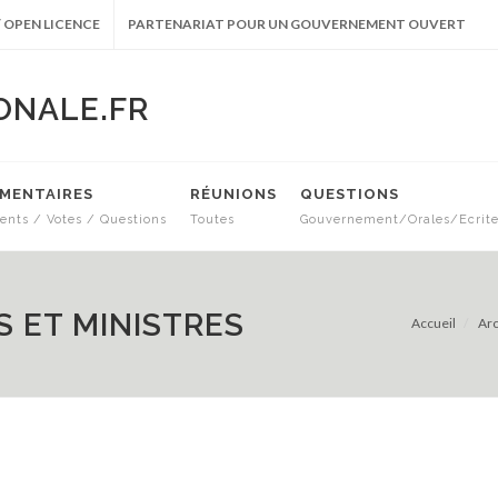
 OPEN LICENCE
PARTENARIAT POUR UN GOUVERNEMENT OUVERT
ONALE.FR
EMENTAIRES
RÉUNIONS
QUESTIONS
nts / Votes / Questions
Toutes
Gouvernement/Orales/Ecrit
 ET MINISTRES
Accueil
Arc