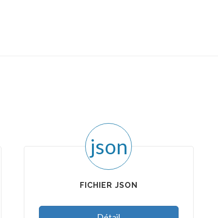
json
FICHIER JSON
Détail