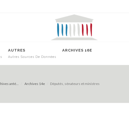
AUTRES
ARCHIVES 16E
es
Autres Sources De Données
hives anté...
Archives 14e
Députés, sénateurs et ministres