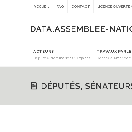
ACCUEIL
FAQ
CONTACT
LICENCE OUVERTE /
DATA.ASSEMBLEE-NATI
ACTEURS
TRAVAUX PARL
Députés/Nominations/Organes
Débats / Amendeme
ARCHIVES ANTÉRIEURES
DÉPUTÉS, SÉNATEURS