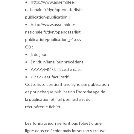
• http://www.assemblee-
nationale.fr/dyn/opendata/list-
publication/publication_j
• http://www.assemblee-
nationale.fr/dyn/opendata/list-
publication/publication_j-1.csv
Où :
• j: du jour
• j-n: du nième jour précédent
• AAAA-MM-JJ: à cette date
• « .csv » est facultatif
Cette liste contient une ligne par publication
et pour chaque publication l’horodatage de
la publication et l’url permettant de
récupérer le fichier.
Les formats json ne font pas l’objet d’une
ligne dans ce fichier mais lorsqu’on y trouve