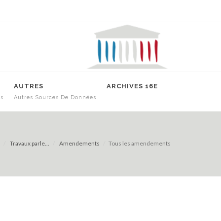
AUTRES
ARCHIVES 16E
es
Autres Sources De Données
Travaux parle...
Amendements
Tous les amendements