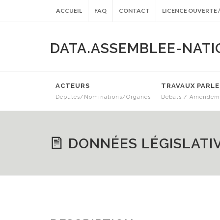
ACCUEIL
FAQ
CONTACT
LICENCE OUVERTE /
DATA.ASSEMBLEE-NATI
ACTEURS
TRAVAUX PARL
Députés/Nominations/Organes
Débats / Amendeme
ARCHIVES ANTÉRIEURES
DONNÉES LÉGISLATI