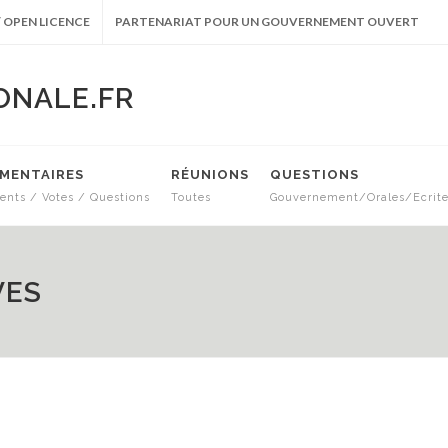
 OPEN LICENCE
PARTENARIAT POUR UN GOUVERNEMENT OUVERT
ONALE.FR
EMENTAIRES
RÉUNIONS
QUESTIONS
nts / Votes / Questions
Toutes
Gouvernement/Orales/Ecrit
VES