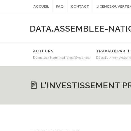
ACCUEIL
FAQ
CONTACT
LICENCE OUVERTE /
DATA.ASSEMBLEE-NATI
ACTEURS
TRAVAUX PARL
Députés/Nominations/Organes
Débats / Amendeme
ARCHIVES ANTÉRIEURES
L’INVESTISSEMENT P