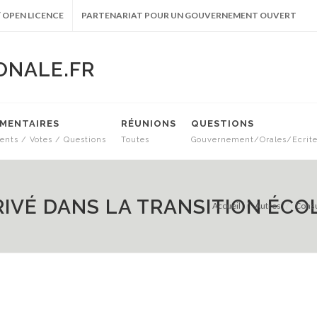
 OPEN LICENCE
PARTENARIAT POUR UN GOUVERNEMENT OUVERT
ONALE.FR
EMENTAIRES
RÉUNIONS
QUESTIONS
nts / Votes / Questions
Toutes
Gouvernement/Orales/Ecrit
RIVÉ DANS LA TRANSITION ÉC
Accueil
Autres
Consu