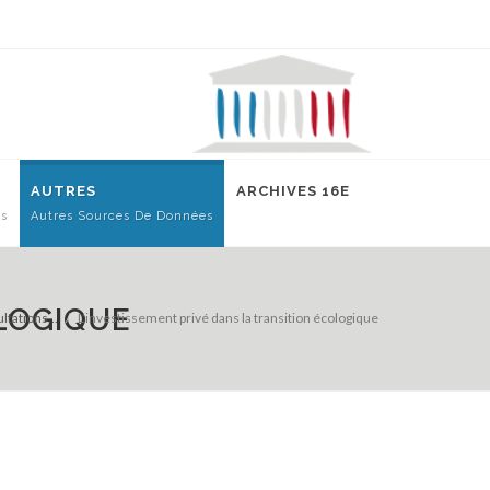
AUTRES
ARCHIVES 16E
es
Autres Sources De Données
OLOGIQUE
ltations...
L’investissement privé dans la transition écologique