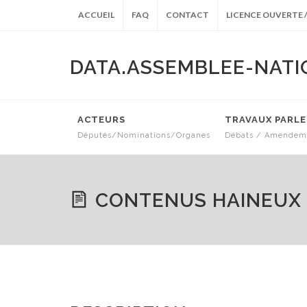
ACCUEIL
FAQ
CONTACT
LICENCE OUVERTE /
DATA.ASSEMBLEE-NATI
ACTEURS
TRAVAUX PARL
Députés/Nominations/Organes
Débats / Amendeme
ARCHIVES ANTÉRIEURES
CONTENUS HAINEUX 