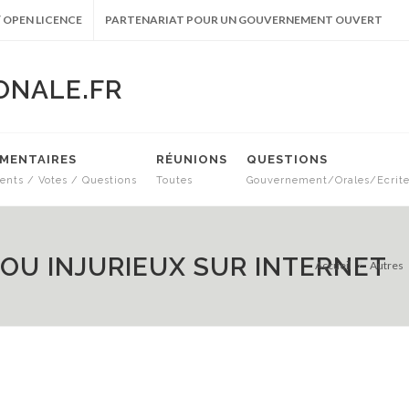
 OPEN LICENCE
PARTENARIAT POUR UN GOUVERNEMENT OUVERT
ONALE.FR
EMENTAIRES
RÉUNIONS
QUESTIONS
nts / Votes / Questions
Toutes
Gouvernement/Orales/Ecrit
OU INJURIEUX SUR INTERNET
Accueil
Autres