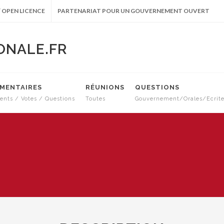
 OPEN LICENCE
PARTENARIAT POUR UN GOUVERNEMENT OUVERT
ONALE.FR
EMENTAIRES
RÉUNIONS
QUESTIONS
nts / Votes / Questions
Toutes
Gouvernement/Orales/Ecrit