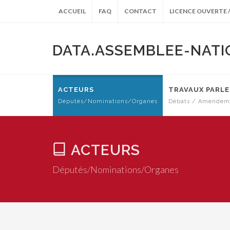
ACCUEIL
FAQ
CONTACT
LICENCE OUVERTE /
DATA.ASSEMBLEE-NATI
ACTEURS
TRAVAUX PARL
Députés/Nominations/Organes
Débats / Amendeme
ARCHIVES ANTÉRIEURES
ACTEURS
Députés/Nominations/Organes